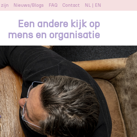
 zijn
Nieuws/Blogs
FAQ
Contact
NL
|
EN
Een andere kijk op
mens en organisatie