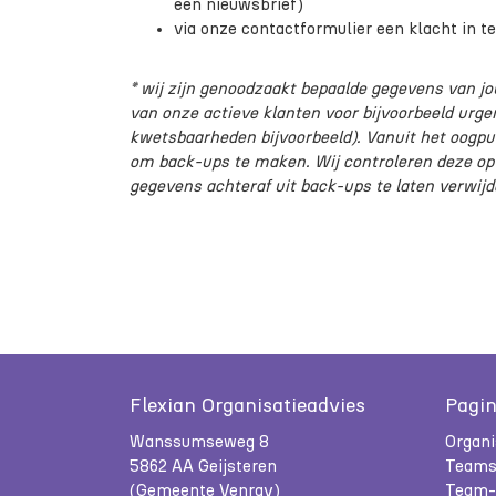
een nieuwsbrief)
via onze contactformulier een klacht in t
* wij zijn genoodzaakt bepaalde gegevens van j
van onze actieve klanten voor bijvoorbeeld urg
kwetsbaarheden bijvoorbeeld). Vanuit het oogpun
om back-ups te maken. Wij controleren deze op j
gegevens achteraf uit back-ups te laten verwijd
Flexian Organisatieadvies
Pagin
Wanssumseweg 8
Organi
5862 AA Geijsteren
Teams
(Gemeente Venray)
Team- 