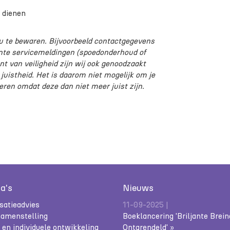
e dienen
ou te bewaren. Bijvoorbeeld contactgegevens
ente servicemeldingen (spoedonderhoud of
t van veiligheid zijn wij ook genoodzaakt
uistheid. Het is daarom niet mogelijk om je
eren omdat deze dan niet meer juist zijn.
a's
Nieuws
satieadvies
11-09-2025 |
amenstelling
Boeklancering 'Briljante Brei
en individuele ontwikkeling
Ontgrendeld' »